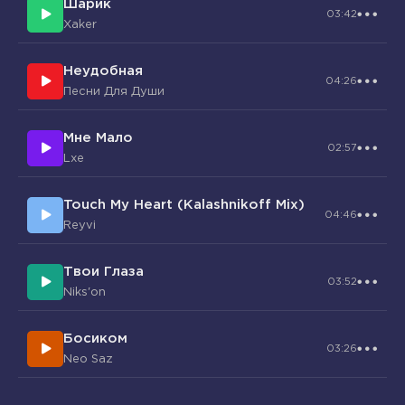
Шарик
Він вже тебе, вже не пригорне
03:42
Xaker
Неудобная
04:26
Песни Для Души
Мне Мало
02:57
Lxe
Touch My Heart (Kalashnikoff Mix)
04:46
Reyvi
Твои Глаза
03:52
Niks'on
Босиком
03:26
Neo Saz