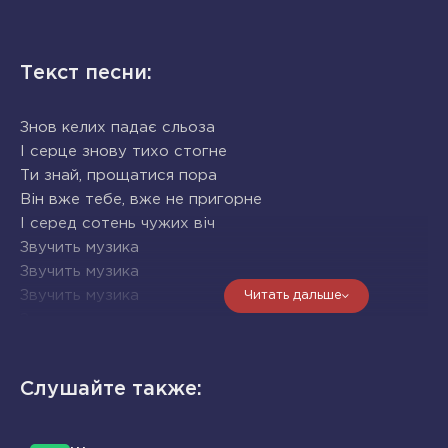
Текст песни:
Знов келих падає сльоза
І серце знову тихо стогне
Ти знай, прощатися пора
Він вже тебе, вже не пригорне
І серед сотень чужих віч
Звучить музика
Звучить музика
Звучить музика
Читать дальше
Звучить музика
Звуч
На ніч залишить біль знову на світанку
Слушайте также:
Знов в келих падає сльоза
І серце знову тихо стогне
Ти знай, прощатися пора